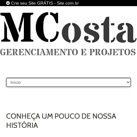
Crie seu Site GRÁTIS - Site.com.br
SITE
GRÁTIS
,
DIVERSOS MODELOS DE SITES
PARA VOCÊ INICIAR SEU PROJETO !
CRIE JÁ O SEU SITE
CONHEÇA UM POUCO DE NOSSA
HISTÓRIA