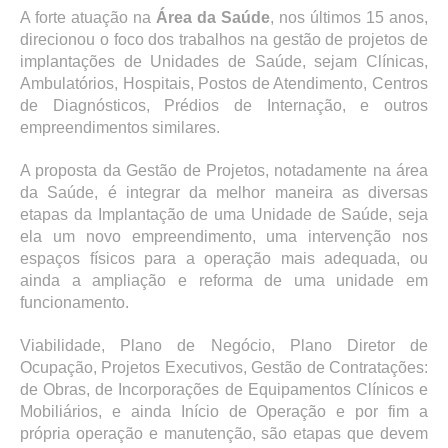
A forte atuação na
Área da Saúde
, nos últimos 15 anos,
direcionou o foco dos trabalhos na gestão de projetos de
implantações de Unidades de Saúde, sejam Clínicas,
FREE
WEBSITE
Ambulatórios, Hospitais, Postos de Atendimento, Centros
de Diagnósticos, Prédios de Internação, e outros
HOSTING
,
empreendimentos similares.
A proposta da Gestão de Projetos, notadamente na área
FREE EMAIL, FREE SSL, NO
da Saúde, é integrar da melhor maneira as diversas
WEBSITE ADS !
etapas da Implantação de uma Unidade de Saúde, seja
ela um novo empreendimento, uma intervenção nos
espaços físicos para a operação mais adequada, ou
START YOUR FREE HOSTING
ainda a ampliação e reforma de uma unidade em
NOW
funcionamento.
Viabilidade, Plano de Negócio, Plano Diretor de
Ocupação, Projetos Executivos, Gestão de Contratações:
de Obras, de Incorporações de Equipamentos Clínicos e
Mobiliários, e ainda Início de Operação e por fim a
própria operação e manutenção, são etapas que devem